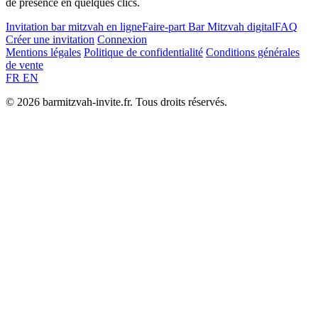
de présence en quelques clics.
Invitation bar mitzvah en ligne
Faire-part Bar Mitzvah digital
FAQ
Créer une invitation
Connexion
Mentions légales
Politique de confidentialité
Conditions générales
de vente
FR
EN
© 2026 barmitzvah-invite.fr. Tous droits réservés.